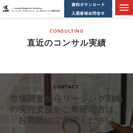
資料ダウンロード
入居者様お問合せ
サービス一覧
CONSULTING
企業情報
直近のコンサル実績
コンサル実績
メディア掲載実績
お知らせ/不動産マーケット情報
採用情報
CONTACT
市場調査からリーシング戦略
の実行支援をご希望の方は、
お気軽にご相談ください