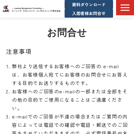
資料ダウンロード
入居者様お問合せ
サービス一覧
お問合せ
企業情報
コンサル実績
注意事項
メディア掲載実績
弊社より送信するお客様へのご回答の e-mail
お知らせ/不動産マーケット情報
は、お客様個人宛てにお客様のお問合せにお答え
採用情報
する目的でお送りするものです。
お客様へのご回答のe-mailの一部または全部をそ
の他の目的でご使用になることはご遠慮くださ
い。
e-mailでのご回答が不達の場合またはご質問の内
容によっては電話での確認や電話・郵送でのご回
答をさせていただきますので、必ず電話番号や名